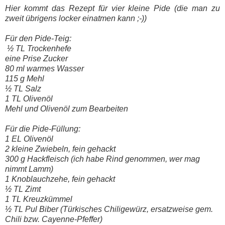
Hier kommt das Rezept für vier kleine Pide (die man zu
zweit übrigens locker einatmen kann ;-))
Für den Pide-Teig:
½ TL Trockenhefe
eine Prise Zucker
80 ml warmes Wasser
115 g Mehl
½ TL Salz
1 TL Olivenöl
Mehl und Olivenöl zum Bearbeiten
Für die Pide-Füllung:
1 EL Olivenöl
2 kleine Zwiebeln, fein gehackt
300 g Hackfleisch (ich habe Rind genommen, wer mag
nimmt Lamm)
1 Knoblauchzehe, fein gehackt
½ TL Zimt
1 TL Kreuzkümmel
½ TL Pul Biber (Türkisches Chiligewürz, ersatzweise gem.
Chili bzw. Cayenne-Pfeffer)