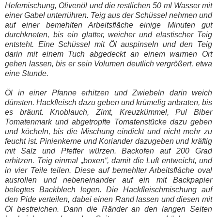
Hefemischung, Olivenöl und die restlichen 50 ml Wasser mit
einer Gabel unterrühren. Teig aus der Schüssel nehmen und
auf einer bemehlten Arbeitsfläche einige Minuten gut
durchkneten, bis ein glatter, weicher und elastischer Teig
entsteht. Eine Schüssel mit Öl auspinseln und den Teig
darin mit einem Tuch abgedeckt an einem warmen Ort
gehen lassen, bis er sein Volumen deutlich vergrößert, etwa
eine Stunde.
Öl in einer Pfanne erhitzen und Zwiebeln darin weich
dünsten. Hackfleisch dazu geben und krümelig anbraten, bis
es bräunt. Knoblauch, Zimt, Kreuzkümmel, Pul Biber
Tomatenmark und abgetropfte Tomatenstücke dazu geben
und köcheln, bis die Mischung eindickt und nicht mehr zu
feucht ist. Pinienkerne und Koriander dazugeben und kräftig
mit Salz und Pfeffer würzen. Backofen auf 200 Grad
erhitzen. Teig einmal „boxen“, damit die Luft entweicht, und
in vier Teile teilen. Diese auf bemehlter Arbeitsfläche oval
ausrollen und nebeneinander auf ein mit Backpapier
belegtes Backblech legen. Die Hackfleischmischung auf
den Pide verteilen, dabei einen Rand lassen und diesen mit
Öl bestreichen. Dann die Ränder an den langen Seiten